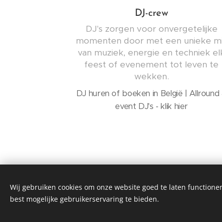
DJ-crew
DJ's zorgen voor onvergetelijke
momenten door met een unieke m
van muziek, energie en techniek el
feest of evenement tot leven te
wekken.
DJ huren of boeken in België | Allround
event DJ's - klik hier
Wij gebruiken cookies om onze website goed te laten functioner
best mogelijke gebruikerservaring te bieden.