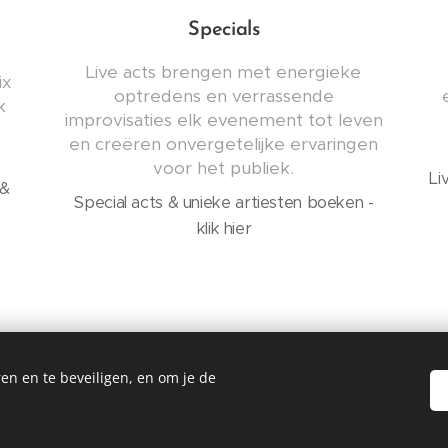
Specials
Live acts brengen met energieke
ix
optredens en verrassende
k
improvisaties elk evenement tot leven
en creëren onvergetelijke ervaringen
voor het publiek.
Li
 &
Special acts & unieke artiesten boeken -
klik hier
en en te beveiligen, en om je de
©2026
Fcrew event support
Cookies