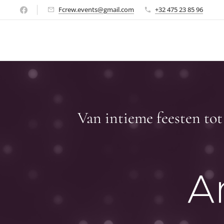
Fcrew.events@gmail.com
+32 475 23 85 96
Van intieme feesten tot
Ar