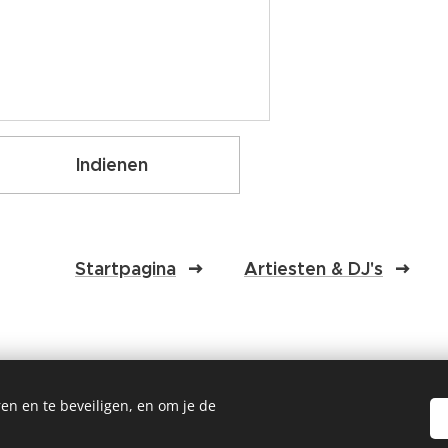
Indienen
Startpagina
Artiesten & DJ's
en en te beveiligen, en om je de
©2026
Fcrew event support
Cookies