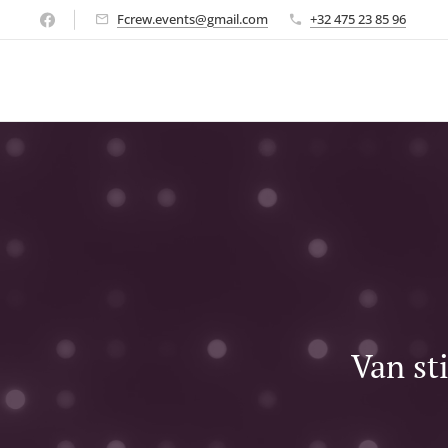
Fcrew.events@gmail.com
+32 475 23 85 96
Van st