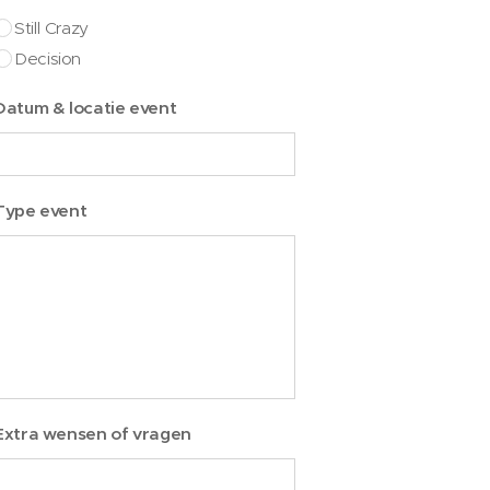
Still Crazy
Decision
Datum & locatie event
Type event
Extra wensen of vragen