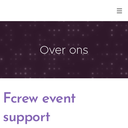
Over ons
Fcrew event
support